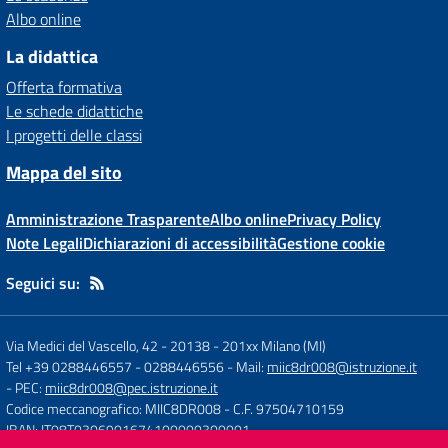
Albo online
La didattica
Offerta formativa
Le schede didattiche
I progetti delle classi
Mappa del sito
Amministrazione Trasparente
Albo online
Privacy Policy
Note Legali
Dichiarazioni di accessibilità
Gestione cookie
Seguici su:
Via Medici del Vascello, 42 - 20138
-
201xx Milano (MI)
Tel +39 0288446557 - 0288446556
- Mail:
miic8dr008@istruzione.it
- PEC:
miic8dr008@pec.istruzione.it
Codice meccanografico: MIIC8DR008
- C.F. 97504710159
IBAN: IT08T0306901674100000300001