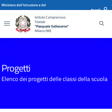
Vai ai contenuti
Vai al menu di navigazione
Vai al footer
Ministero dell'Istruzione e del
Accedi
Merito
Istituto Comprensivo
Statale
"Pasquale Sottocorno"
Milano (MI)
Progetti
Elenco dei progetti delle classi della scuola